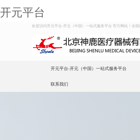
开元平台
欢迎访问开元平台-开元（中国）一站式服务平台 官方网站！全国服务热
开元平台-开元（中国）一站式服务平台
联系我们