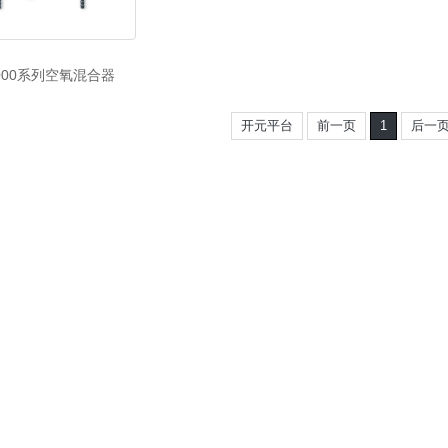
6000系列空氧混合器
开元平台
前一页
1
后一