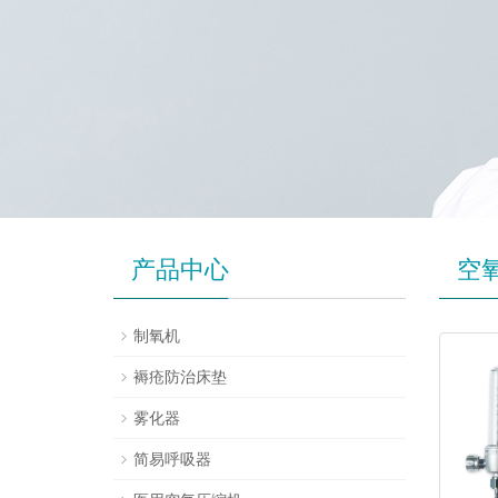
产品中心
空
制氧机
褥疮防治床垫
雾化器
简易呼吸器