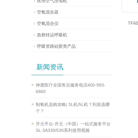
医用空气压缩机
空氧混合器
TF
空氧混合仪
急救转运呼吸机
呼吸管路硅胶类产品
新闻资讯
神鹿医疗全国售后服务电话400-993-
6860
制氧机选购攻略| 3L机/5L机？到底选哪
个？
开元平台-开元（中国）一站式服务平台
SL-3A330/530系列使用视频