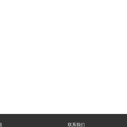
阅
联系我们